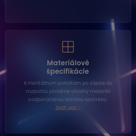
Materiálové
špecifikácie
K montážnym položkám po zápise do
rozpočtu ponúkne vhodný materiál
s odporúčanou normou spotreby.
Zistiť viac >