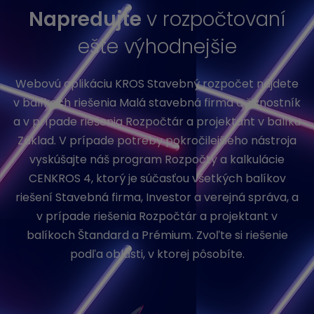
Napredujte
v rozpočtovaní
ešte výhodnejšie
Webovú aplikáciu KROS Stavebný rozpočet nájdete
v balíkoch riešenia Malá stavebná firma a živnostník
a v prípade riešenia Rozpočtár a projektant v balíku
Základ. V prípade potreby pokročilejšieho nástroja
vyskúšajte náš program Rozpočty a kalkulácie
CENKROS 4, ktorý je súčasťou všetkých balíkov
riešení Stavebná firma, Investor a verejná správa, a
v prípade riešenia Rozpočtár a projektant v
balíkoch Štandard a Prémium. Zvoľte si riešenie
podľa oblasti, v ktorej pôsobíte.