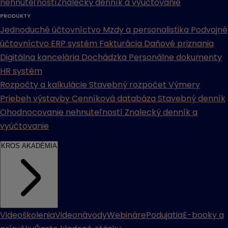
nehnuteľností
Znalecký denník a vyúčtovanie
PRODUKTY
Jednoduché účtovníctvo
Mzdy a personalistika
Podvojné
účtovníctvo
ERP systém
Fakturácia
Daňové priznania
Digitálna kancelária
Dochádzka
Personálne dokumenty
HR systém
Rozpočty a kalkulácie
Stavebný rozpočet
Výmery
Priebeh výstavby
Cenníková databáza
Stavebný denník
Ohodnocovanie nehnuteľností
Znalecký denník a
vyúčtovanie
KROS AKADÉMIA
Videoškolenia
Videonávody
Webináre
Podujatia
E-booky a