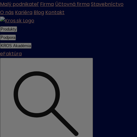
Malý podnikateľ
Firma
Účtovná firma
Stavebníctvo
O nás
Kariéra
Blog
Kontakt
Produkty
Podpora
KROS Akadémia
eFaktúra