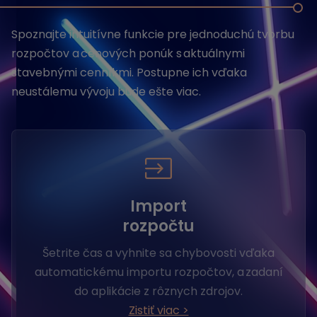
Spoznajte intuitívne funkcie pre jednoduchú tvorbu
rozpočtov a cenových ponúk s aktuálnymi
stavebnými cenníkmi. Postupne ich vďaka
neustálemu vývoju bude ešte viac.
Import
rozpočtu
Šetrite čas a vyhnite sa chybovosti vďaka
automatickému importu rozpočtov, a zadaní
do aplikácie z rôznych zdrojov.
Zistiť viac >