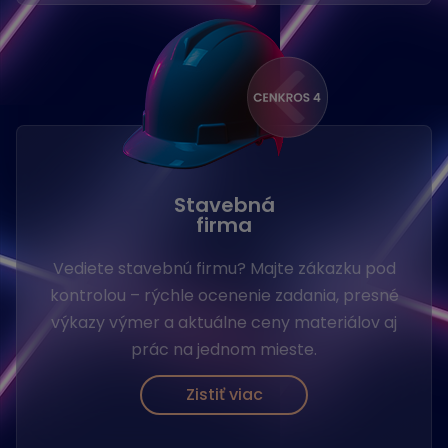
Stavebná
firma
Vediete stavebnú firmu? Majte zákazku pod
kontrolou – rýchle ocenenie zadania, presné
výkazy výmer a aktuálne ceny materiálov aj
prác na jednom mieste.
Zistiť viac