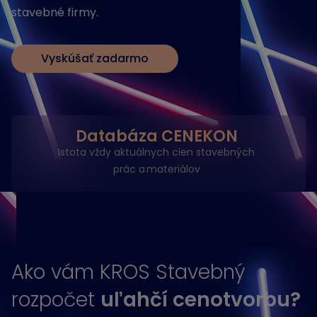
stavebné firmy.
Vyskúšať zadarmo
Databáza CENEKON
Istota vždy aktuálnych cien stavebných
prác a materiálov
Ako vám KROS Stavebný
rozpočet
uľahčí cenotvorbu?