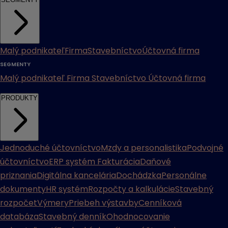
Malý podnikateľ
Firma
Stavebníctvo
Účtovná firma
SEGMENTY
Malý podnikateľ
Firma
Stavebníctvo
Účtovná firma
PRODUKTY
Jednoduché účtovníctvo
Mzdy a personalistika
Podvojné
účtovníctvo
ERP systém
Fakturácia
Daňové
priznania
Digitálna kancelária
Dochádzka
Personálne
dokumenty
HR systém
Rozpočty a kalkulácie
Stavebný
rozpočet
Výmery
Priebeh výstavby
Cenníková
databáza
Stavebný denník
Ohodnocovanie