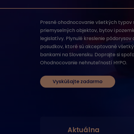
Presné ohodnocovanie všetkých typov 
priemyselných objektov, bytov i pozemk
legislatívy. Plynulé kreslenie pôdoryso
posudkov, ktoré sú akceptované všetkým
bankami na Slovensku. Doprajte si spoľah
Ohodnocovanie nehnuteľností HYPO.
Vyskúšajte zadarmo
Aktuálna