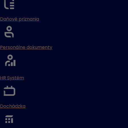
Daňové priznania
Personálne dokumenty
HR Systém
Dochádzka