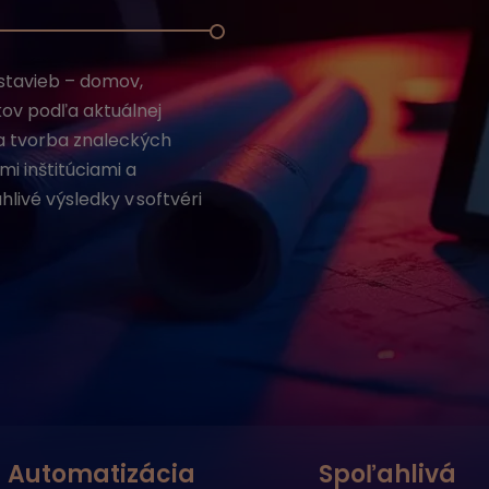
stavieb – domov,
ov podľa aktuálnej
v a tvorba znaleckých
i inštitúciami a
livé výsledky v softvéri
Automatizácia
Spoľahlivá