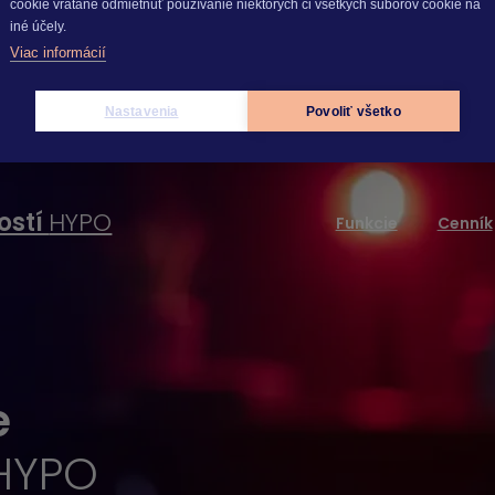
cookie vrátane odmietnuť používanie niektorých či všetkých súborov cookie na
iné účely.
Viac informácií
Nastavenia
Povoliť všetko
ostí
HYPO
Funkcie
Cenník
e
HYPO