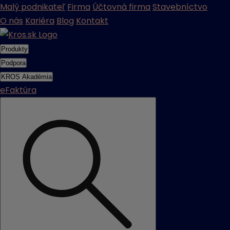
Malý podnikateľ
Firma
Účtovná firma
Stavebníctvo
O nás
Kariéra
Blog
Kontakt
Produkty
Podpora
KROS Akadémia
eFaktúra