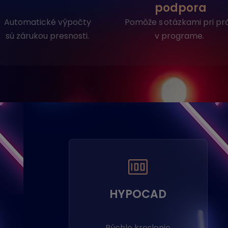
podpora
Automatické výpočty
Pomôže s otázkami pri pr
sú zárukou presnosti.
v programe.
HYPOCAD
Rýchle kreslenie