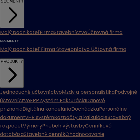
SEGMENTY
Malý podnikateľ
Firma
Stavebníctvo
Účtovná firma
SEGMENTY
Malý podnikateľ
Firma
Stavebníctvo
Účtovná firma
PRODUKTY
Jednoduché účtovníctvo
Mzdy a personalistika
Podvojné
účtovníctvo
ERP systém
Fakturácia
Daňové
priznania
Digitálna kancelária
Dochádzka
Personálne
dokumenty
HR systém
Rozpočty a kalkulácie
Stavebný
rozpočet
Výmery
Priebeh výstavby
Cenníková
databáza
Stavebný denník
Ohodnocovanie