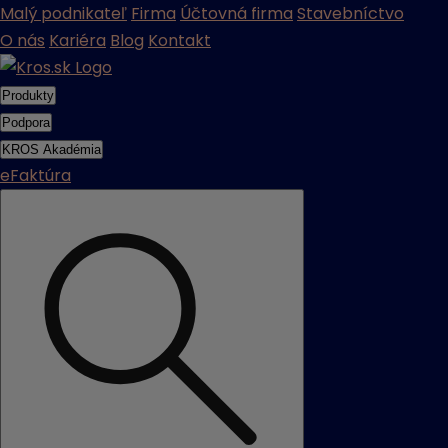
Malý podnikateľ
Firma
Účtovná firma
Stavebníctvo
O nás
Kariéra
Blog
Kontakt
Produkty
Podpora
KROS Akadémia
eFaktúra