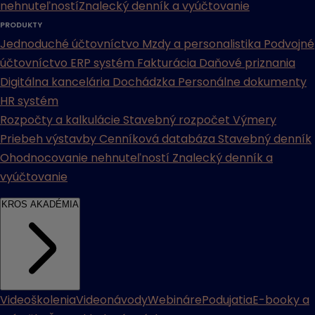
nehnuteľností
Znalecký denník a vyúčtovanie
PRODUKTY
Jednoduché účtovníctvo
Mzdy a personalistika
Podvojné
účtovníctvo
ERP systém
Fakturácia
Daňové priznania
Digitálna kancelária
Dochádzka
Personálne dokumenty
HR systém
Rozpočty a kalkulácie
Stavebný rozpočet
Výmery
Priebeh výstavby
Cenníková databáza
Stavebný denník
Ohodnocovanie nehnuteľností
Znalecký denník a
vyúčtovanie
KROS AKADÉMIA
Videoškolenia
Videonávody
Webináre
Podujatia
E-booky a