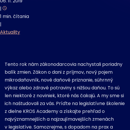
06. 11. 2019
|
1 min. čítania
|
Aktuality
Tento rok nám zákonodarcovia nachystali poriadny
balík zmien. Zákon o dani z príjmov, nový pojem
mikrodaňovník, nové daňové priznanie, súhrnný
výkaz alebo zdravé potraviny s nižšou daňou. To sú
len niektoré z noviniek, ktoré nás čakajú. A my sme si
ich naštudovali za vás. Príďte na legislatívne školenie
z dielne KROS Academy a získajte prehľad o
najvýznamnejších a najzaujímavejších zmenách
v legislatíve. Samozrejme, s dopadom na prax a