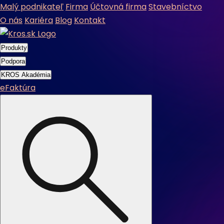
Malý podnikateľ
Firma
Účtovná firma
Stavebníctvo
O nás
Kariéra
Blog
Kontakt
Produkty
Podpora
KROS Akadémia
eFaktúra