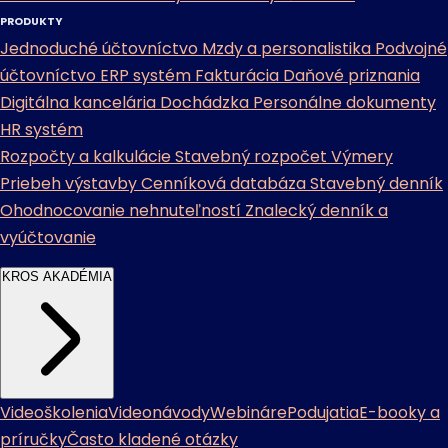
PRODUKTY
Jednoduché účtovníctvo
Mzdy a personalistika
Podvojné
účtovníctvo
ERP systém
Fakturácia
Daňové priznania
Digitálna kancelária
Dochádzka
Personálne dokumenty
HR systém
Rozpočty a kalkulácie
Stavebný rozpočet
Výmery
Priebeh výstavby
Cenníková databáza
Stavebný denník
Ohodnocovanie nehnuteľností
Znalecký denník a
vyúčtovanie
KROS AKADÉMIA
Videoškolenia
Videonávody
Webináre
Podujatia
E-booky a
príručky
Často kladené otázky