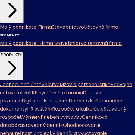
Malý podnikateľ
Firma
Stavebníctvo
Účtovná firma
SEGMENTY
Malý podnikateľ
Firma
Stavebníctvo
Účtovná firma
PRODUKTY
Jednoduché účtovníctvo
Mzdy a personalistika
Podvojné
účtovníctvo
ERP systém
Fakturácia
Daňové
priznania
Digitálna kancelária
Dochádzka
Personálne
dokumenty
HR systém
Rozpočty a kalkulácie
Stavebný
rozpočet
Výmery
Priebeh výstavby
Cenníková
databáza
Stavebný denník
Ohodnocovanie
nehnuteľností
Znalecký denník a vyúčtovanie