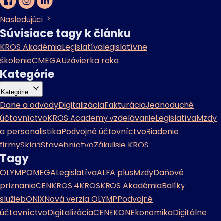
Nasledujúci
Súvisiace tagy k článku
KROS Akadémia
Legislatíva
legislatívne
školenie
OMEGA
Uzávierka roka
Kategórie
Kategórie
Dane a odvody
Digitalizácia
Fakturácia
Jednoduché
účtovníctvo
KROS Academy vzdelávanie
Legislatíva
Mzdy
a personalistika
Podvojné účtovníctvo
Riadenie
firmy
Sklad
Stavebníctvo
Zákulisie KROS
Tagy
OLYMP
OMEGA
Legislatíva
ALFA plus
Mzdy
Daňové
priznanie
CENKROS 4
KROS
KROS Akadémia
Balíky
služieb
ONIX
Nová verzia OLYMP
Podvojné
účtovníctvo
Digitalizácia
CENEKON
Ekonomika
Digitálne