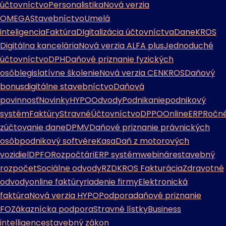
účtovníctvo
Personalistika
Nová verzia
OMEGA
Stavebníctvo
Umelá
inteligencia
Faktúra
DIgitalizácia účtovníctva
Dane
KROS
Digitálna kancelária
Nová verzia ALFA plus
Jednoduché
účtovníctvo
DPH
Daňové priznanie fyzických
osôb
legislatívne školenie
Nová verzia CENKROS
Daňový
bonus
digitálne stavebníctvo
Daňová
povinnosť
Novinky
HYPO
Odvody
Podnikanie
podnikový
systém
Faktúry
Stravné
Účtovníctvo
DPPO
Online
ERP
Ročn
zúčtovanie dane
DPMV
Daňové priznanie právnických
osôb
podnikový softvér
eKasa
Daň z motorových
vozidiel
DPFO
Rozpočtári
ERP systém
webináre
stavebný
rozpočet
Sociálne odvody
RZD
KROS Fakturácia
Zdravotné
odvody
online faktúry
riadenie firmy
Elektronická
faktúra
Nová verzia HYPO
Podpora
daňové priznanie
FO
Zákaznícka podpora
Stravné lístky
Business
intelligence
stavebný zákon