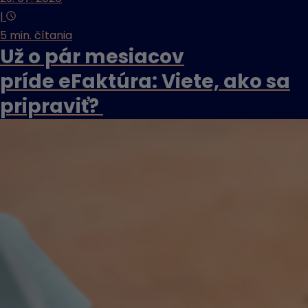
|
5 min. čítania
Už o pár mesiacov
príde eFaktúra: Viete, ako sa
pripraviť?