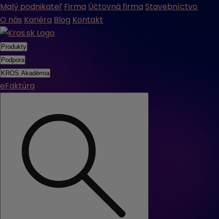
Malý podnikateľ
Firma
Účtovná firma
Stavebníctvo
O nás
Kariéra
Blog
Kontakt
Produkty
Podpora
KROS Akadémia
eFaktúra