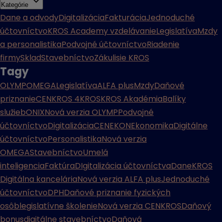
Kategórie
Dane a odvody
Digitalizácia
Fakturácia
Jednoduché
účtovníctvo
KROS Academy vzdelávanie
Legislatíva
Mzdy
a personalistika
Podvojné účtovníctvo
Riadenie
firmy
Sklad
Stavebníctvo
Zákulisie KROS
Tagy
OLYMP
OMEGA
Legislatíva
ALFA plus
Mzdy
Daňové
priznanie
CENKROS 4
KROS
KROS Akadémia
Balíky
služieb
ONIX
Nová verzia OLYMP
Podvojné
účtovníctvo
Digitalizácia
CENEKON
Ekonomika
Digitálne
účtovníctvo
Personalistika
Nová verzia
OMEGA
Stavebníctvo
Umelá
inteligencia
Faktúra
DIgitalizácia účtovníctva
Dane
KROS
Digitálna kancelária
Nová verzia ALFA plus
Jednoduché
účtovníctvo
DPH
Daňové priznanie fyzických
osôb
legislatívne školenie
Nová verzia CENKROS
Daňový
bonus
digitálne stavebníctvo
Daňová