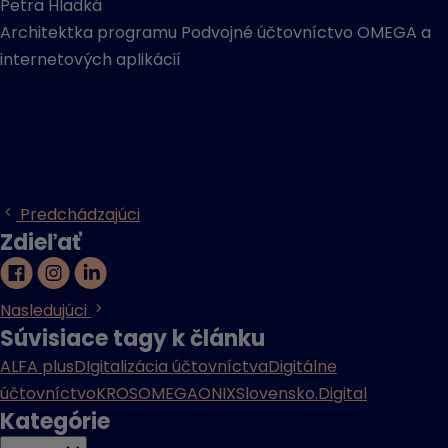
Petra Hladká
Architektka programu Podvojné účtovníctvo OMEGA a
internetových aplikácií
Predchádzajúci
Zdieľať
Nasledujúci
Súvisiace tagy k článku
ALFA plus
DIgitalizácia účtovníctva
Digitálne
účtovníctvo
KROS
OMEGA
ONIX
Slovensko.Digital
Kategórie