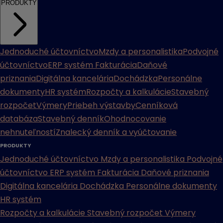
PRODUKTY
Jednoduché účtovníctvo
Mzdy a personalistika
Podvojné
účtovníctvo
ERP systém
Fakturácia
Daňové
priznania
Digitálna kancelária
Dochádzka
Personálne
dokumenty
HR systém
Rozpočty a kalkulácie
Stavebný
rozpočet
Výmery
Priebeh výstavby
Cenníková
databáza
Stavebný denník
Ohodnocovanie
nehnuteľností
Znalecký denník a vyúčtovanie
PRODUKTY
Jednoduché účtovníctvo
Mzdy a personalistika
Podvojné
účtovníctvo
ERP systém
Fakturácia
Daňové priznania
Digitálna kancelária
Dochádzka
Personálne dokumenty
HR systém
Rozpočty a kalkulácie
Stavebný rozpočet
Výmery