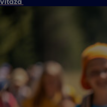
víťaza