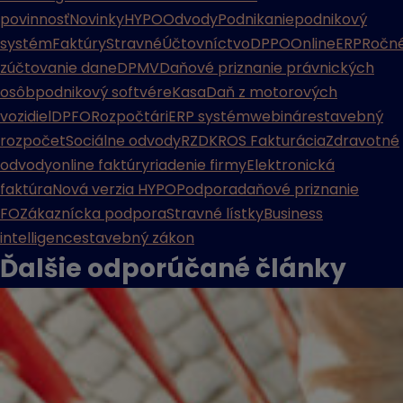
povinnosť
Novinky
HYPO
Odvody
Podnikanie
podnikový
systém
Faktúry
Stravné
Účtovníctvo
DPPO
Online
ERP
Ročn
zúčtovanie dane
DPMV
Daňové priznanie právnických
osôb
podnikový softvér
eKasa
Daň z motorových
vozidiel
DPFO
Rozpočtári
ERP systém
webináre
stavebný
rozpočet
Sociálne odvody
RZD
KROS Fakturácia
Zdravotné
odvody
online faktúry
riadenie firmy
Elektronická
faktúra
Nová verzia HYPO
Podpora
daňové priznanie
FO
Zákaznícka podpora
Stravné lístky
Business
intelligence
stavebný zákon
Ďalšie odporúčané
články