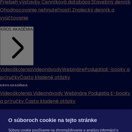
Priebeh výstavby
Cenníková databáza
Stavebný denník
Ohodnocovanie nehnuteľností
Znalecký denník a
vyúčtovanie
KROS AKADÉMIA
Videoškolenia
Videonávody
Webináre
Podujatia
E-booky a
príručky
Často kladené otázky
KROS AKADÉMIA
Videoškolenia
Videonávody
Webináre
Podujatia
E-booky
a príručky
Často kladené otázky
INÉ
O súboroch cookie na tejto stránke
Cenníky
Odporučte nás
Právne dokumenty
Odporúčaná
Súbory cookie používame na zhromažďovanie a analýzu informácií o