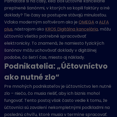
Pamätáte si na časy, keď boli účtovné kancelárie
preplnené šanónmi, v ktorých sa kopili faktúry a iné
doklady? Tie časy sa postupne stávajú minulosťou.
Vďaka moderným softvérom ako je
OMEGA
a
ALFA
plus
, nástrojom ako
KROS Digitálna kancelária
, môžu
účtovníci všetko potrebné spracovávať
elektronicky. To znamená, že namiesto fyzických
šanónov môžu uchovávať doklady v digitálnej
podobe, čo šetrí čas, miesto aj náklady.
Podnikatelia: „Účtovníctvo
ako nutné zlo“
Pre mnohých podnikateľov je účtovníctvo len nutné
zlo – niečo, čo musia riešiť, aby ich biznis mohol
fungovať. Tento postoj však často vedie k tomu, že
účtovníci sú zavalení nekompletnými podkladmi na
poslednú chvíľu, ktoré musia v termíne spracovať.