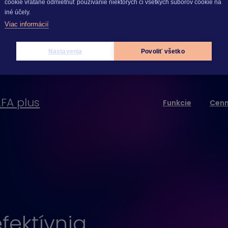
cookie vrátane odmietnuť používanie niektorých či všetkých súborov cookie na
iné účely.
Viac informácií
Nastavenia
Povoliť všetko
LFA plus
Funkcie
Cenn
efektívnia