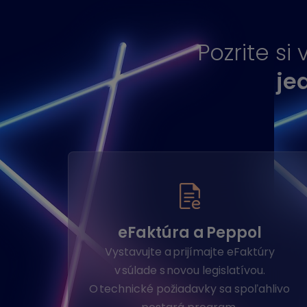
Pozrite si
je
eFaktúra a Peppol
Vystavujte a prijímajte eFaktúry
v súlade s novou legislatívou.
O technické požiadavky sa spoľahlivo