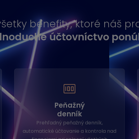
 všetky benefity, ktoré náš 
dnoduché účtovníctvo ponú
Peňažný
denník
Prehľadný peňažný denník,
automatické účtovanie a kontrola nad