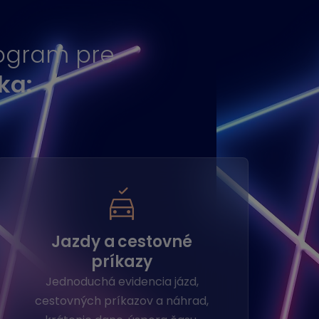
program pre
ka:
Jazdy a cestovné
príkazy
Jednoduchá evidencia jázd,
cestovných príkazov a náhrad,