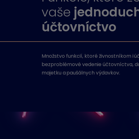
vaše
jednoduc
účtovníctvo
Množstvo funkcií, ktoré živnostníkom i
bezproblémové vedenie účtovníctva, da
majetku a paušálnych výdavkov.