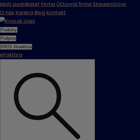
Malý podnikateľ
Firma
Účtovná firma
Stavebníctvo
O nás
Kariéra
Blog
Kontakt
Produkty
Podpora
KROS Akadémia
eFaktúra