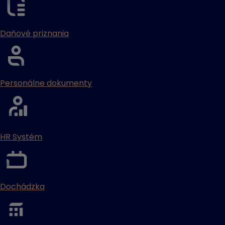
Daňové priznania
Personálne dokumenty
HR Systém
Dochádzka