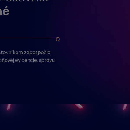
hé
 účtovníkom zabezpečia
ňovej evidencie, správu